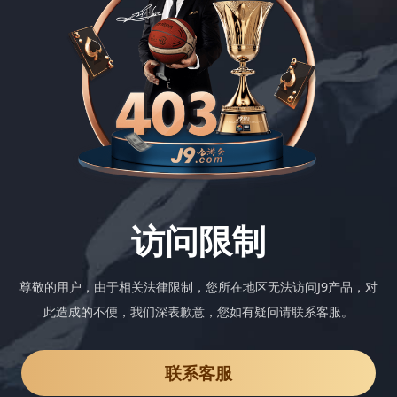
访问限制
尊敬的用户，由于相关法律限制，您所在地区无法访问J9产品，对
此造成的不便，我们深表歉意，您如有疑问请联系客服。
联系客服