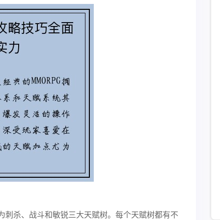
为刺杀、战斗和敏锐三大天赋树。每个天赋树都有不