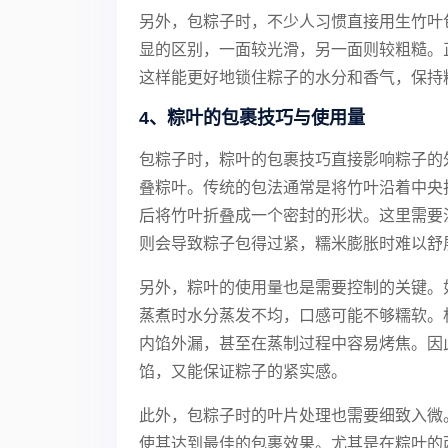
另外，包粽子时，不少人习惯直接用生竹叶
显的区别，一面较光滑，另一面则较粗糙。
这样能更好地锁住粽子的水分和香气，保持
4、粽叶的包裹技巧与使用量
包粽子时，粽叶的包裹技巧直接影响粽子的
叠粽叶。传统的包法通常是将竹叶沿着中央
后将竹叶折叠成一个密封的形状。这里需要
则会导致粽子包得过紧，糯米膨胀时难以舒
另外，粽叶的使用量也是需要控制的关键。
蒸煮时水分蒸发不均，口感可能不够糯软。
内馅外漏，甚至在蒸制过程中容易烤焦。因
馅，又能保证粽子的紧实感。
此外，包粽子时的叶片处理也需要细致入微
使其达到最佳的包裹效果。尤其是在粽叶的