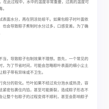
菌。在此过程中，水中的温度非常重要，过高的温度可
毒。
拭表面水分，再在阴凉处晾干。如果包粽子时叶面依
，也会导致粽子煮制时水分过多，口感变差。为了确
。
不当，导致粽子包制效果不理想。首先，一个常见的
时，为了节省时间，可能会忽略粽叶表面的细小尘土
让粽子带有异味或不卫生。
行充分的软化。竹叶如果不经过充分泡水或热烫，容
法紧密包裹住内馅，甚至可能撕裂，造成粽子形态不
会让整个包粽子的过程变得不顺利，甚至会影响粽子