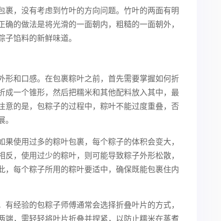
包裹，没有考虑到竹叶的方向问题。竹叶的两面有明
正确的做法是将光滑的一面朝内，粗糙的一面朝外，
粽子馅料的新鲜味道。
外形和口感。在包裹粽叶之前，首先需要掌握如何折
折成一个锥形，然后把糯米和其他配料放入其中，最
注意的是，包粽子的过程中，粽叶不能过度重叠，否
展。
如果使用过多的粽叶包裹，每个粽子的体积会变大，
相反，使用过少的粽叶，则可能导致粽子外形松散，
此，每个粽子所用的粽叶要适中，确保既能包裹住内
。有经验的包粽子师傅通常会选择折叠叶片的方式，
两端，需轻轻将叶片折叠并捏紧，以防止糯米在蒸煮