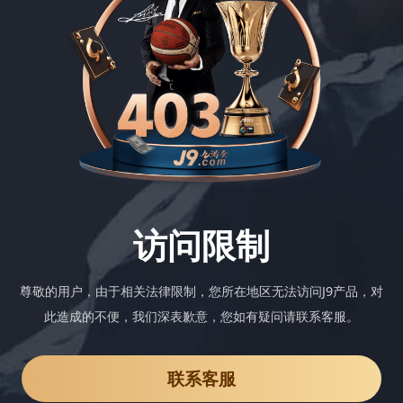
访问限制
尊敬的用户，由于相关法律限制，您所在地区无法访问J9产品，对
此造成的不便，我们深表歉意，您如有疑问请联系客服。
联系客服